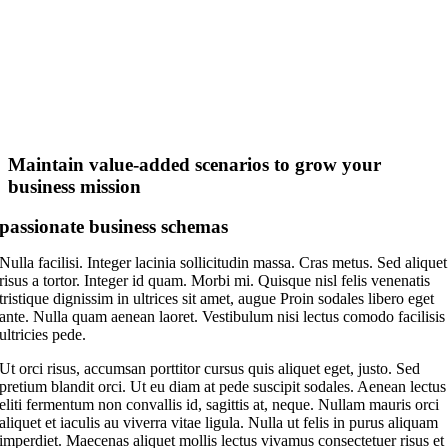
Maintain value-added scenarios to grow your
business mission
passionate business schemas
Nulla facilisi. Integer lacinia sollicitudin massa. Cras metus. Sed aliquet
risus a tortor. Integer id quam. Morbi mi. Quisque nisl felis venenatis
tristique dignissim in ultrices sit amet, augue Proin sodales libero eget
ante. Nulla quam aenean laoret. Vestibulum nisi lectus comodo facilisis
ultricies pede.
Ut orci risus, accumsan porttitor cursus quis aliquet eget, justo. Sed
pretium blandit orci. Ut eu diam at pede suscipit sodales. Aenean lectus
eliti fermentum non convallis id, sagittis at, neque. Nullam mauris orci
aliquet et iaculis au viverra vitae ligula. Nulla ut felis in purus aliquam
imperdiet. Maecenas aliquet mollis lectus vivamus consectetuer risus et