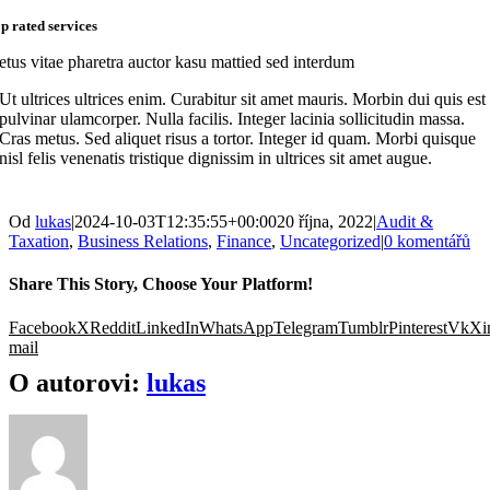
op rated services
etus vitae pharetra auctor kasu mattied sed interdum
Ut ultrices ultrices enim. Curabitur sit amet mauris. Morbin dui quis est
pulvinar ulamcorper. Nulla facilis. Integer lacinia sollicitudin massa.
Cras metus. Sed aliquet risus a tortor. Integer id quam. Morbi quisque
nisl felis venenatis tristique dignissim in ultrices sit amet augue.
Od
lukas
|
2024-10-03T12:35:55+00:00
20 října, 2022
|
Audit &
Taxation
,
Business Relations
,
Finance
,
Uncategorized
|
0 komentářů
Share This Story, Choose Your Platform!
Facebook
X
Reddit
LinkedIn
WhatsApp
Telegram
Tumblr
Pinterest
Vk
Xi
mail
O autorovi:
lukas