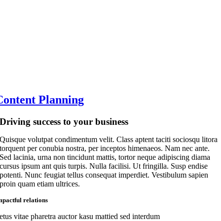
Content Planning
Driving success to your business
Quisque volutpat condimentum velit. Class aptent taciti sociosqu litora
torquent per conubia nostra, per inceptos himenaeos. Nam nec ante.
Sed lacinia, urna non tincidunt mattis, tortor neque adipiscing diama
cursus ipsum ant quis turpis. Nulla facilisi. Ut fringilla. Susp endise
potenti. Nunc feugiat tellus consequat imperdiet. Vestibulum sapien
proin quam etiam ultrices.
mpactful relations
etus vitae pharetra auctor kasu mattied sed interdum