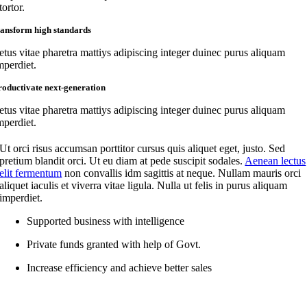
tortor.
ransform high standards
etus vitae pharetra mattiys adipiscing integer duinec purus aliquam
mperdiet.
roductivate next-generation
etus vitae pharetra mattiys adipiscing integer duinec purus aliquam
mperdiet.
Ut orci risus accumsan porttitor cursus quis aliquet eget, justo. Sed
pretium blandit orci. Ut eu diam at pede suscipit sodales.
Aenean lectus
elit fermentum
non convallis idm sagittis at neque. Nullam mauris orci
aliquet iaculis et viverra vitae ligula. Nulla ut felis in purus aliquam
imperdiet.
Supported business with intelligence
Private funds granted with help of Govt.
Increase efficiency and achieve better sales