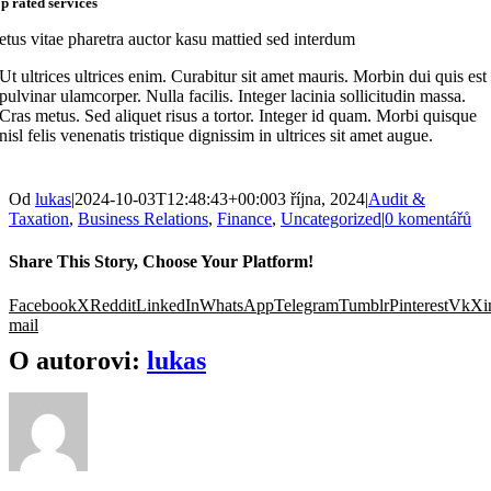
op rated services
etus vitae pharetra auctor kasu mattied sed interdum
Ut ultrices ultrices enim. Curabitur sit amet mauris. Morbin dui quis est
pulvinar ulamcorper. Nulla facilis. Integer lacinia sollicitudin massa.
Cras metus. Sed aliquet risus a tortor. Integer id quam. Morbi quisque
nisl felis venenatis tristique dignissim in ultrices sit amet augue.
Od
lukas
|
2024-10-03T12:48:43+00:00
3 října, 2024
|
Audit &
Taxation
,
Business Relations
,
Finance
,
Uncategorized
|
0 komentářů
Share This Story, Choose Your Platform!
Facebook
X
Reddit
LinkedIn
WhatsApp
Telegram
Tumblr
Pinterest
Vk
Xi
mail
O autorovi:
lukas