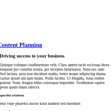
Content Planning
Driving success to your business
Quisque volutpat condimentum velit. Class aptent taciti sociosqu litora
torquent per conubia nostra, per inceptos himenaeos. Nam nec ante.
Sed lacinia, urna non tincidunt mattis, tortor neque adipiscing diama
cursus ipsum ant quis turpis. Nulla facilisi. Ut fringilla. Susp endise
potenti. Nunc feugiat tellus consequat imperdiet. Vestibulum sapien
proin quam etiam ultrices.
mpactful relations
etus vitae pharetra auctor kasu mattied sed interdum