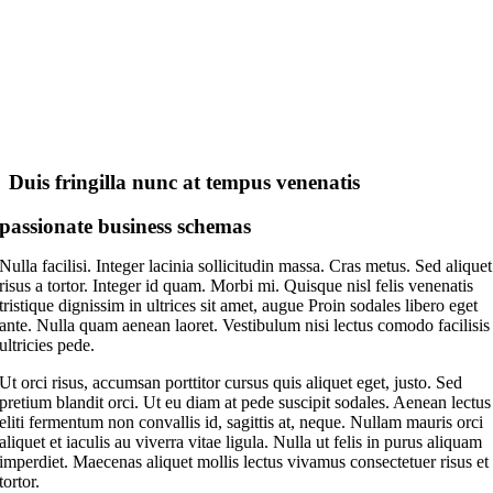
Duis fringilla nunc at tempus venenatis
passionate business schemas
Nulla facilisi. Integer lacinia sollicitudin massa. Cras metus. Sed aliquet
risus a tortor. Integer id quam. Morbi mi. Quisque nisl felis venenatis
tristique dignissim in ultrices sit amet, augue Proin sodales libero eget
ante. Nulla quam aenean laoret. Vestibulum nisi lectus comodo facilisis
ultricies pede.
Ut orci risus, accumsan porttitor cursus quis aliquet eget, justo. Sed
pretium blandit orci. Ut eu diam at pede suscipit sodales. Aenean lectus
eliti fermentum non convallis id, sagittis at, neque. Nullam mauris orci
aliquet et iaculis au viverra vitae ligula. Nulla ut felis in purus aliquam
imperdiet. Maecenas aliquet mollis lectus vivamus consectetuer risus et
tortor.