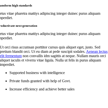
ransform high standards
etus vitae pharetra mattiys adipiscing integer duinec purus aliquam
mperdiet.
roductivate next-generation
etus vitae pharetra mattiys adipiscing integer duinec purus aliquam
mperdiet.
Ut orci risus accumsan porttitor cursus quis aliquet eget, justo. Sed
pretium blandit orci. Ut eu diam at pede suscipit sodales.
Aenean lectus
elit fermentum
non convallis idm sagittis at neque. Nullam mauris orci
aliquet iaculis et viverra vitae ligula. Nulla ut felis in purus aliquam
imperdiet.
Supported business with intelligence
Private funds granted with help of Govt.
Increase efficiency and achieve better sales