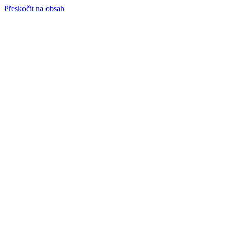
Přeskočit na obsah
info@hro-tech.cz