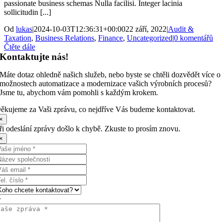
passionate business schemas Nulla facilisi. Integer lacinia
sollicitudin [...]
Od
lukas
|
2024-10-03T12:36:31+00:00
22 září, 2022
|
Audit &
Taxation
,
Business Relations
,
Finance
,
Uncategorized
|
0 komentářů
Čtěte dále
Kontaktujte nás!
Máte dotaz ohledně našich služeb, nebo byste se chtěli dozvědět více o
možnostech automatizace a modernizace vašich výrobních procesů?
Jsme tu, abychom vám pomohli s každým krokem.
ěkujeme za Vaši zprávu, co nejdříve Vás budeme kontaktovat.
×
ři odeslání zprávy došlo k chybě. Zkuste to prosím znovu.
×