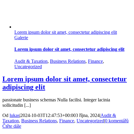
Lorem ipsum dolor sit amet, consectetur adipiscing elit
Galerie
Lorem ipsum dolor sit amet, consectetur adipiscing elit
Audit & Taxation
,
Business Relations
,
Finance
,
Uncategorized
Lorem ipsum dolor sit amet, consectetur
adipiscing elit
passionate business schemas Nulla facilisi. Integer lacinia
sollicitudin [...]
Od
lukas
|
2024-10-03T12:47:53+00:00
3 října, 2024
|
Audit &
Taxation
,
Business Relations
,
Finance
,
Uncategorized
|
0 komentářů
Čtěte dále