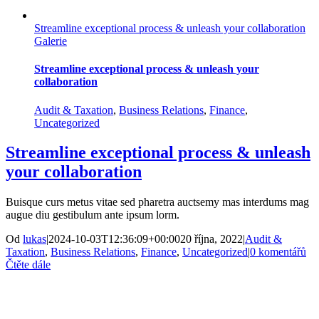
Streamline exceptional process & unleash your collaboration
Galerie
Streamline exceptional process & unleash your
collaboration
Audit & Taxation
,
Business Relations
,
Finance
,
Uncategorized
Streamline exceptional process & unleash
your collaboration
Buisque curs metus vitae sed pharetra auctsemy mas interdums mag
augue diu gestibulum ante ipsum lorm.
Od
lukas
|
2024-10-03T12:36:09+00:00
20 října, 2022
|
Audit &
Taxation
,
Business Relations
,
Finance
,
Uncategorized
|
0 komentářů
Čtěte dále