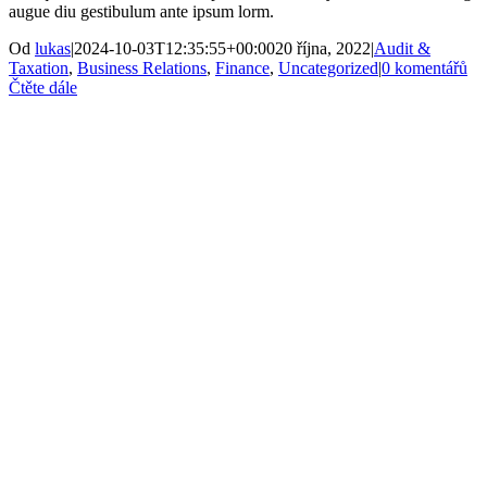
augue diu gestibulum ante ipsum lorm.
Od
lukas
|
2024-10-03T12:35:55+00:00
20 října, 2022
|
Audit &
Taxation
,
Business Relations
,
Finance
,
Uncategorized
|
0 komentářů
Čtěte dále