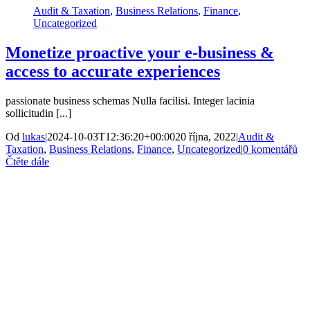
Audit & Taxation
,
Business Relations
,
Finance
,
Uncategorized
Monetize proactive your e-business &
access to accurate experiences
passionate business schemas Nulla facilisi. Integer lacinia
sollicitudin [...]
Od
lukas
|
2024-10-03T12:36:20+00:00
20 října, 2022
|
Audit &
Taxation
,
Business Relations
,
Finance
,
Uncategorized
|
0 komentářů
Čtěte dále